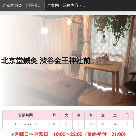
北京堂鍼灸 渋谷金王神社前
ご案内・治療内容・料金・アクセス
北京堂鍼灸 渋谷金王神社前
営業時間
月
火
水
木
金
土
日
10:00～22:00
○
○
○
○
○
○
○
※月曜日〜金曜日 10:00〜22:00（最終受付 21:00)